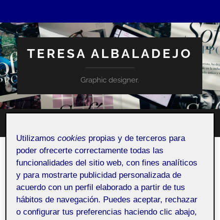
TERESA ALBALADEJO
Graphic designer.
Altern
Alternar
el
Utilizamos
el
cookies
propias y de terceros para
campo
menú
de
poder ofrecerte correctamente todas las
móvil
búsqu
funcionalidades del sitio web, con fines analíticos
y para mostrarte publicidad personalizada de
acuerdo con un perfil elaborado a partir de tus
hábitos de navegación. Puedes aceptar, rechazar
o configurar tus preferencias haciendo clic abajo,