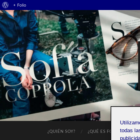
Acerca
+ Folio
de
WordPress
Utiliza
todas la
¿QUIÉN SOY?
¿QUÉ ES FOLIO?
publicid