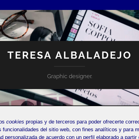
TERESA ALBALADEJO
Graphic designer.
mos
cookies
propias y de terceros para poder ofrecerte corr
s funcionalidades del sitio web, con fines analíticos y para 
ad personalizada de acuerdo con un perfil elaborado a partir 