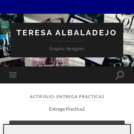
TERESA ALBALADEJO
Graphic designer.
Altern
Alternar
el
el
campo
menú
de
móvil
búsqu
ACTIFOLIO:
ENTREGA PRACTICA2
Entrega Practica2
ENTRADA FIJA