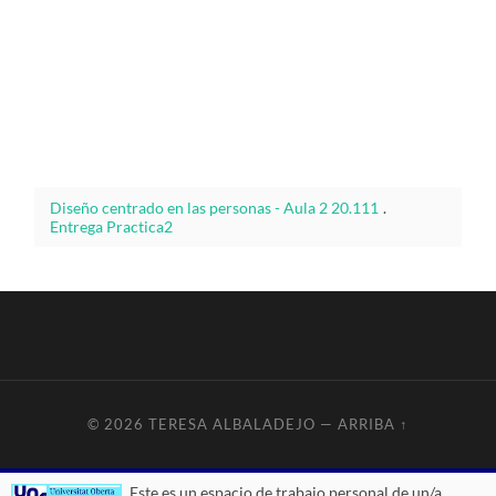
Diseño centrado en las personas - Aula 2 20.111
.
Entrega Practica2
© 2026
TERESA ALBALADEJO
—
ARRIBA ↑
Este es un espacio de trabajo personal de un/a