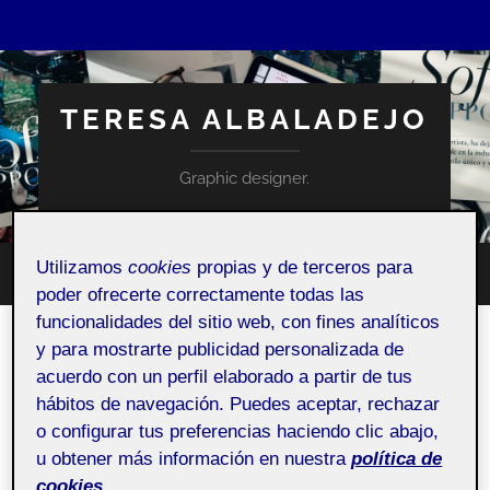
TERESA ALBALADEJO
Graphic designer.
Utilizamos
cookies
propias y de terceros para
Altern
Alternar
poder ofrecerte correctamente todas las
el
el
campo
funcionalidades del sitio web, con fines analíticos
menú
de
móvil
y para mostrarte publicidad personalizada de
búsqu
ACTIFOLIO:
ENTREGA DE LAS ACTIVIDADES DEL R2
acuerdo con un perfil elaborado a partir de tus
Entrega de las actividades del R2
hábitos de navegación. Puedes aceptar, rechazar
o configurar tus preferencias haciendo clic abajo,
u obtener más información en nuestra
política de
ENTRADA FIJA
cookies.