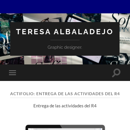
TERESA ALBALADEJO
Graphic designer.
Altern
Alternar
el
el
campo
menú
de
móvil
búsqu
ACTIFOLIO:
ENTREGA DE LAS ACTIVIDADES DEL R4
Entrega de las actividades del R4