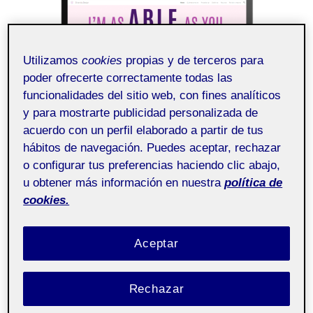
Utilizamos
cookies
propias y de terceros para
poder ofrecerte correctamente todas las
funcionalidades del sitio web, con fines analíticos
y para mostrarte publicidad personalizada de
acuerdo con un perfil elaborado a partir de tus
hábitos de navegación. Puedes aceptar, rechazar
o configurar tus preferencias haciendo clic abajo,
Valoración final asignatura.
u obtener más información en nuestra
política de
cookies.
6 JUNIO, 2024
/
SIN COMENTARIOS
Aceptar
Recursos y
Pública
comunidades digitales -
Aula 2
Rechazar