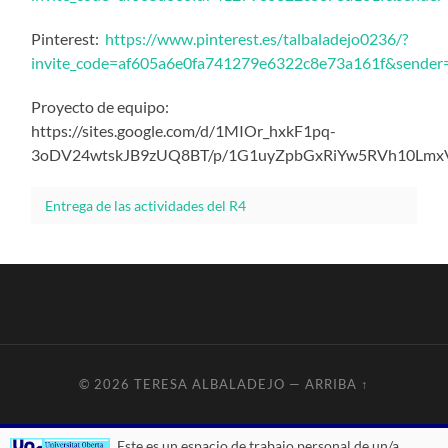
Pinterest:
https://www.pinterest.es/talbaladejo0236/?
invite_code=af605a6e0fa741279e6322c8e73a161f&send
Proyecto de equipo:
https://sites.google.com/d/1MIOr_hxkF1pq-
3oDV24wtskJB9zUQ8BT/p/1G1uyZpbGxRiYw5RVh10LmxVe
Entrega de las actividades del R4
© 2026
TERESA ALBALADEJO
—
ARRIBA ↑
Este es un espacio de trabajo personal de un/a