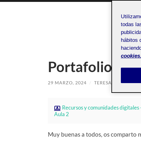
Utiliza
todas la
publicid
P
hábitos 
haciendo
cookies
Portafolio per
29 MARZO, 2024
/
TERESA ALBALADE
Recursos y comunidades digitales 
Aula 2
Muy buenas a todos, os comparto mi