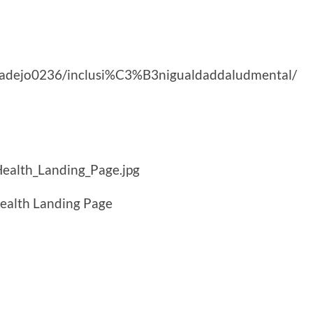
baladejo0236/inclusi%C3%B3nigualdaddaludmental/
ealth_Landing_Page.jpg
ealth Landing Page