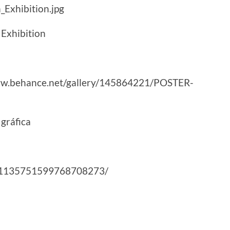
_Exhibition.jpg
 Exhibition
w.behance.net/gallery/145864221/POSTER-
 gráfica
in/1135751599768708273/