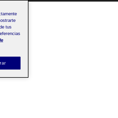
ectamente
mostrarte
de tus
referencias
de
rar