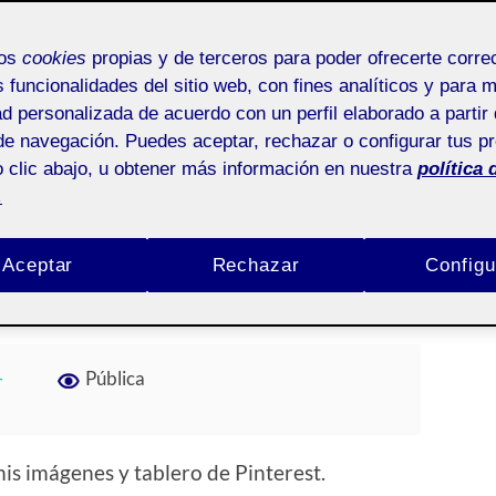
mos
cookies
propias y de terceros para poder ofrecerte corr
s funcionalidades del sitio web, con fines analíticos y para 
ad personalizada de acuerdo con un perfil elaborado a partir 
ÁGINA 3 DE 3
de navegación. Puedes aceptar, rechazar o configurar tus p
 clic abajo, u obtener más información en nuestra
política 
.
sonal.
Aceptar
Rechazar
Configu
JO MANZANEQUE
/
SIN COMENTARIOS
-
Pública
s imágenes y tablero de Pinterest.