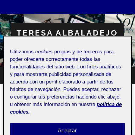
TERESA ALBALADEJO
Graphic designer.
Utilizamos
cookies
propias y de terceros para
poder ofrecerte correctamente todas las
funcionalidades del sitio web, con fines analíticos
y para mostrarte publicidad personalizada de
Altern
Alternar
acuerdo con un perfil elaborado a partir de tus
el
el
campo
hábitos de navegación. Puedes aceptar, rechazar
menú
de
móvil
búsqu
SEÑALÉTICA VIDEO R4
o configurar tus preferencias haciendo clic abajo,
u obtener más información en nuestra
política de
22 DICIEMBRE, 2024
/
SIN COMENTARIOS
cookies.
Proyecto III: Espacios
Pública
Aceptar
inclusivos y señalética -